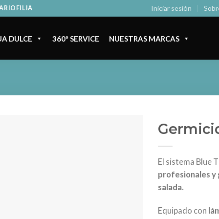
Iniciar sesión
Sobr
ARIOFILIA
A DULCE
360º SERVICE
NUESTRAS MARCAS
Germici
El sistema Blue 
profesionales y 
salada.
Equipado con
lám