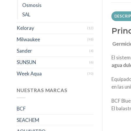
Osmosis
SAL
DESCRI
Keloray
(12)
Prin
Milwaukee
(98)
Germicid
Sander
(4)
El siste
SUNSUN
(6)
agua dul
Week Aqua
(70)
Equipado 
en las un
NUESTRAS MARCAS
BCF Blue
El balas
BCF
SEACHEM