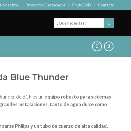
e Nosotros
Productos Destacados
PhytoSOD
Contacto
Buscar
por:
da Blue Thunder
Thunder de BCF es un
equipo robusto para sistemas
grandes instalaciones, tanto de agua dulce como
paras Philips y un tubo de cuarzo de alta calidad.