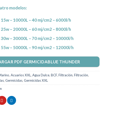
uatro modelos:
 15w – 10000L – 40 mj/cm2 – 6000l/h
 25w – 20000L – 60 mj/cm2 – 8000l/h
 30w – 30000L – 70 mj/cm2 – 10000l/h
 55w – 50000L – 90 mj/cm2 – 12000l/h
ARGAR PDF GERMICIDABLUE THUNDER
Marino
,
Acuarios XXL
,
Agua Dulce
,
BCF
,
Filtración
,
Filtración
,
das
,
Germicidas
,
Germicidas XXL
on