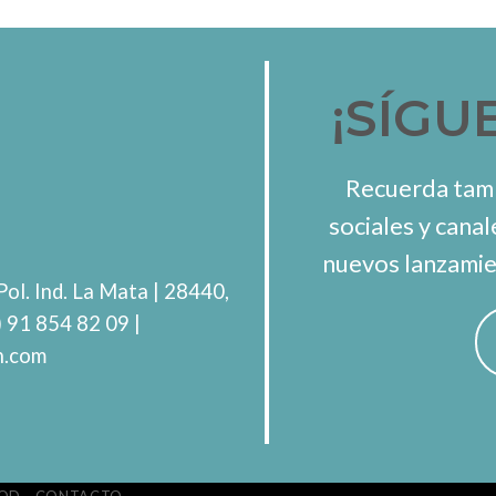
¡SÍGU
Recuerda tamb
sociales y canal
nuevos lanzamie
Pol. Ind. La Mata
| 28440,
) 91 854 82 09
|
h.com
OD
CONTACTO