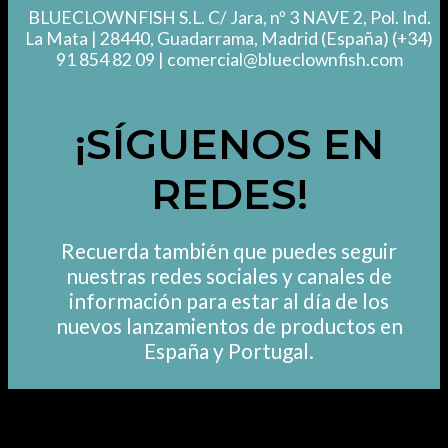
BLUECLOWNFISH S.L.
C/ Jara, nº 3 NAVE 2, Pol. Ind.
La Mata
| 28440, Guadarrama, Madrid (España) (+34)
91 854 82 09
| comercial@blueclownfish.com
¡SÍGUENOS EN
REDES!
Recuerda también que puedes seguir
nuestras redes sociales y canales de
información para estar al día de los
nuevos lanzamientos de productos en
España y Portugal.