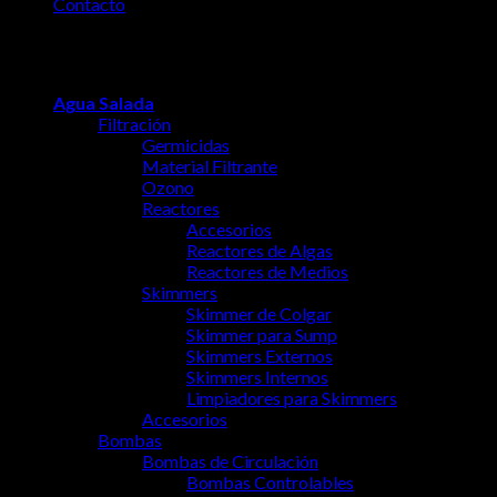
Contacto
Copyright 2026 ©
Blueclownfish - Distribuidor de
productos de acuariofilia
Agua Salada
Filtración
Germicidas
Material Filtrante
Ozono
Reactores
Accesorios
Reactores de Algas
Reactores de Medios
Skimmers
Skimmer de Colgar
Skimmer para Sump
Skimmers Externos
Skimmers Internos
Limpiadores para Skimmers
Accesorios
Bombas
Bombas de Circulación
Bombas Controlables