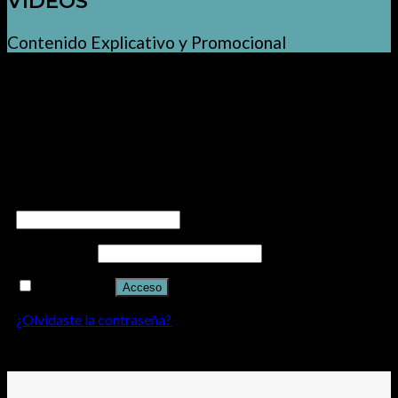
VÍDEOS
Contenido Explicativo y Promocional
Acceder
Nombre de usuario o correo electrónico
*
Contraseña
*
Recuérdame
Acceso
¿Olvidaste la contraseña?