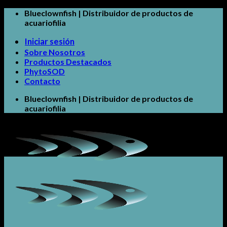
Skip
Blueclownfish | Distribuidor de productos de
to
acuariofilia
content
Iniciar sesión
Sobre Nosotros
Productos Destacados
PhytoSOD
Contacto
Blueclownfish | Distribuidor de productos de
acuariofilia