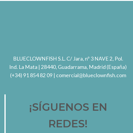
BLUECLOWNFISH S.L.
C/ Jara, nº 3 NAVE 2, Pol.
Ind. La Mata
| 28440, Guadarrama, Madrid (España)
(+34) 91 854 82 09
| comercial@blueclownfish.com
¡SÍGUENOS EN
REDES!