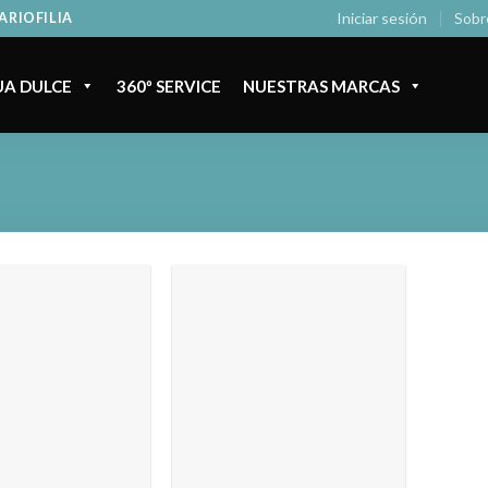
Iniciar sesión
Sobr
ARIOFILIA
A DULCE
360º SERVICE
NUESTRAS MARCAS