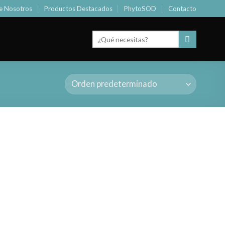
e Nosotros
Productos Destacados
PhytoSOD
Contacto
Buscar
por: