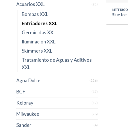
Acuarios XXL
(23)
Enfriado
Bombas XXL
Blue Ice
Enfriadores XXL
Germicidas XXL
Iluminación XXL
Skimmers XXL
Tratamiento de Aguas y Aditivos
XXL
Agua Dulce
(226)
BCF
(17)
Keloray
(12)
Milwaukee
(98)
Sander
(4)