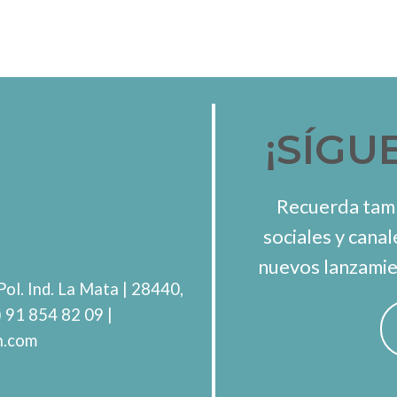
¡SÍGU
Recuerda tamb
sociales y canal
nuevos lanzamie
Pol. Ind. La Mata
| 28440,
) 91 854 82 09
|
h.com