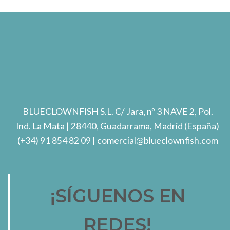
BLUECLOWNFISH S.L.
C/ Jara, nº 3 NAVE 2, Pol.
Ind. La Mata
| 28440, Guadarrama, Madrid (España)
(+34) 91 854 82 09
| comercial@blueclownfish.com
¡SÍGUENOS EN
REDES!