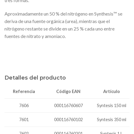
tres formas.
Aproximadamente un 50 % del nitrógeno en Synthesis™ se
deriva de una fuente orgánica (urea), mientras que el
nitrógeno restante se divide en un 25 % cada uno entre
fuentes de nitrato y amoniaco.
Detalles del producto
Código EAN
Referencia
Artículo
7606
000116760607
Syntesis 150 ml
000116760102
Syntesis 350 ml
7601
7602
000116760201
Syntesis 1 L