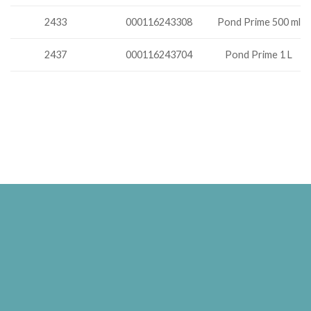
000116243308
Pond Prime 500 ml
2433
2437
000116243704
Pond Prime 1 L