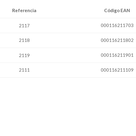
Referencia
Código EAN
000116211703
2117
2118
000116211802
000116211901
2119
2111
000116211109