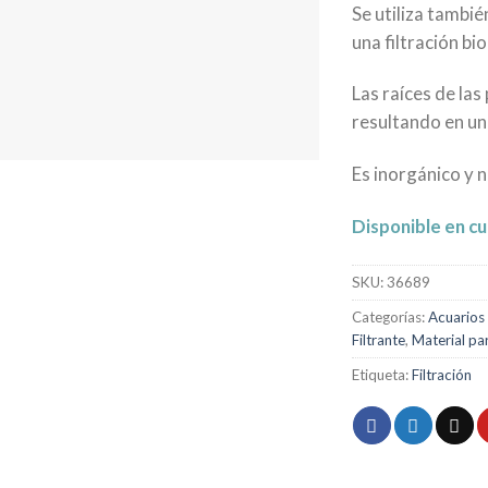
Se utiliza tambié
una filtración bi
Las raíces de las
resultando en un
Es inorgánico y 
Disponible en cua
SKU:
36689
Categorías:
Acuarios
Filtrante
,
Material pa
Etiqueta:
Filtración