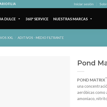
Iniciar sesión
Sobr
ARIOFILIA
A DULCE
360º SERVICE
NUESTRAS MARCAS
IVOS XXL
/
ADITIVOS - MEDIO FILTRANTE
Pond Ma
POND MATRIX
una concentración
aeróbicas como a
amoniaco, nitrito