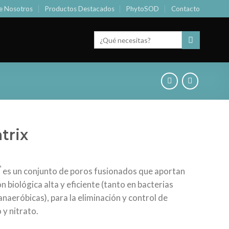
e Nosotros
Productos Destacados
PhytoSOD
Contacto
Buscar
por:
trix
™
es un conjunto de poros fusionados que aportan
 biológica alta y eficiente (tanto en bacterias
naeróbicas), para la eliminación y control de
 y nitrato.