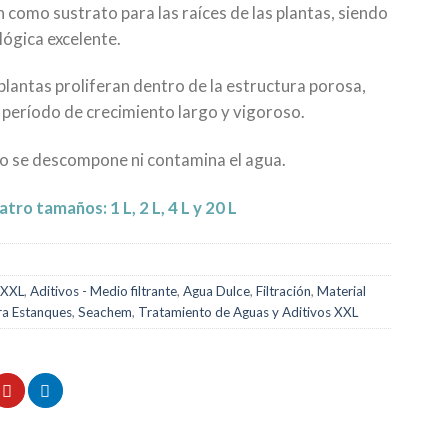
n como sustrato para las raíces de las plantas, siendo
ológica excelente.
 plantas proliferan dentro de la estructura porosa,
 período de crecimiento largo y vigoroso.
no se descompone ni contamina el agua.
tro tamaños: 1 L, 2 L, 4 L y 20 L
 XXL
,
Aditivos - Medio filtrante
,
Agua Dulce
,
Filtración
,
Material
ra Estanques
,
Seachem
,
Tratamiento de Aguas y Aditivos XXL