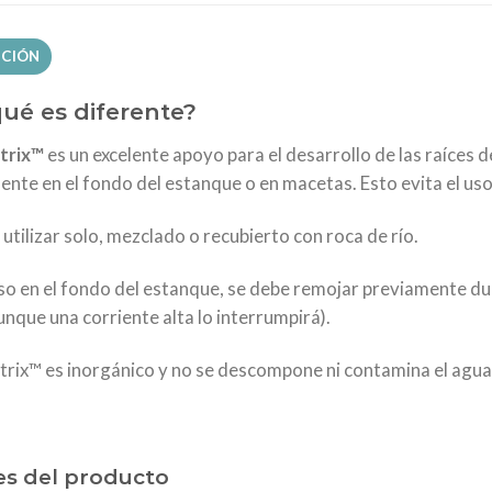
PCIÓN
ué es diferente?
trix™
es un excelente apoyo para el desarrollo de las raíces d
nte en el fondo del estanque o en macetas. Esto evita el uso 
utilizar solo, mezclado o recubierto con roca de río.
so en el fondo del estanque, se debe remojar previamente dura
nque una corriente alta lo interrumpirá).
rix™ es inorgánico y no se descompone ni contamina el agua
es del producto