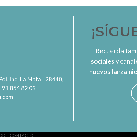
¡SÍGU
Recuerda tamb
sociales y canal
nuevos lanzamie
Pol. Ind. La Mata
| 28440,
) 91 854 82 09
|
h.com
OD
CONTACTO