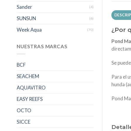
Sander
(4)
DESCRI
SUNSUN
(6)
¿Por q
Week Aqua
(70)
Pond Ma
NUESTRAS MARCAS
directame
Se puede 
BCF
SEACHEM
Para el u
hunda (au
AQUAVITRO
Pond Mat
EASY REEFS
OCTO
SICCE
Detall