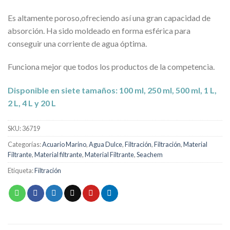
Es altamente poroso,ofreciendo así una gran capacidad de
absorción. Ha sido moldeado en forma esférica para
conseguir una corriente de agua óptima.
Funciona mejor que todos los productos de la competencia.
Disponible en siete tamaños:
100 ml, 250 ml, 500 ml, 1 L,
2 L, 4 L y 20 L
SKU:
36719
Categorías:
Acuario Marino
,
Agua Dulce
,
Filtración
,
Filtración
,
Material
Filtrante
,
Material filtrante
,
Material Filtrante
,
Seachem
Etiqueta:
Filtración