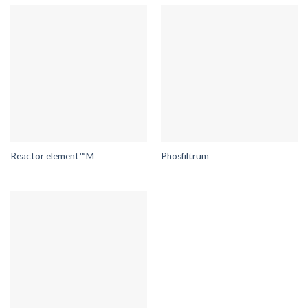
Reactor element™M
Phosfiltrum