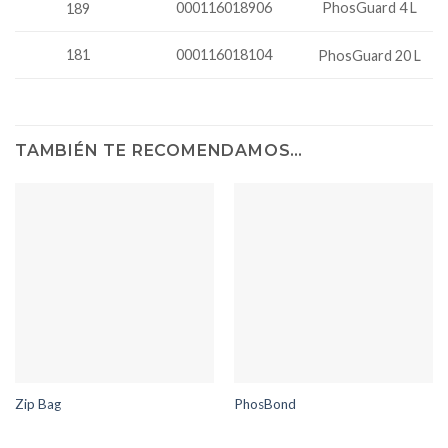
000116018906
PhosGuard 4 L
189
181
000116018104
PhosGuard 20 L
TAMBIÉN TE RECOMENDAMOS…
Zip Bag
PhosBond