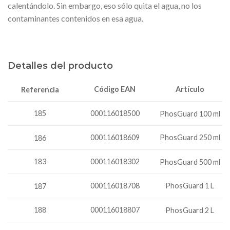
calentándolo. Sin embargo, eso sólo quita el agua, no los
contaminantes contenidos en esa agua.
Detalles del producto
Código EAN
Artículo
Referencia
185
000116018500
PhosGuard 100 ml
000116018609
PhosGuard 250 ml
186
183
000116018302
PhosGuard 500 ml
000116018708
PhosGuard 1 L
187
188
000116018807
PhosGuard 2 L