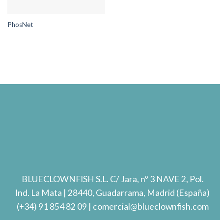
PhosNet
BLUECLOWNFISH S.L.
C/ Jara, nº 3 NAVE 2, Pol.
Ind. La Mata
| 28440, Guadarrama, Madrid (España)
(+34) 91 854 82 09
| comercial@blueclownfish.com