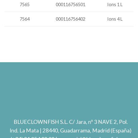
000116756501
Ions 1 L
7565
7564
000116756402
Ions 4 L
BLUECLOWNFISH S.L.
C/ Jara, nº 3 NAVE 2, Pol.
Ind. La Mata
| 28440, Guadarrama, Madrid (España)