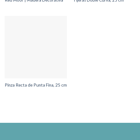
Red Moor | Madera Decorativa
Tijeras Doble Curva, 25 cm
Pinza Recta de Punta Fina, 25 cm