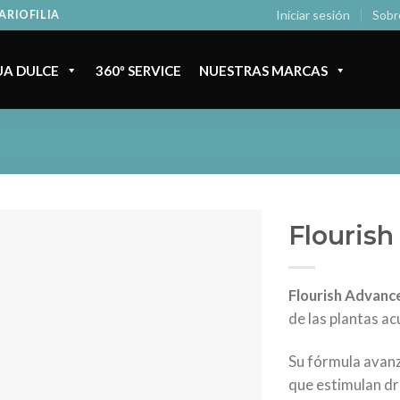
Iniciar sesión
Sobr
ARIOFILIA
A DULCE
360º SERVICE
NUESTRAS MARCAS
Flouris
Flourish Advanc
de las plantas ac
Su fórmula avanz
que estimulan dr