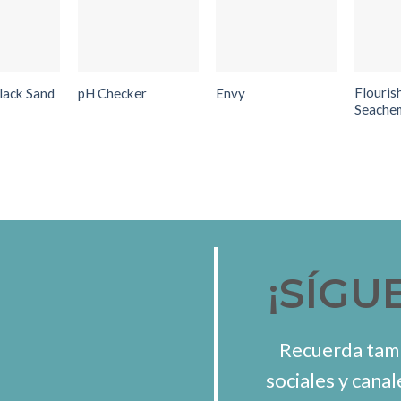
Flouris
Black Sand
pH Checker
Envy
Seache
¡SÍGU
Recuerda tamb
sociales y canal