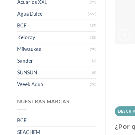
Acuarios XXL
(23)
Agua Dulce
(226)
BCF
(17)
Keloray
(12)
Milwaukee
(98)
Sander
(4)
SUNSUN
(6)
Week Aqua
(70)
NUESTRAS MARCAS
DESCRI
BCF
¿Por q
SEACHEM