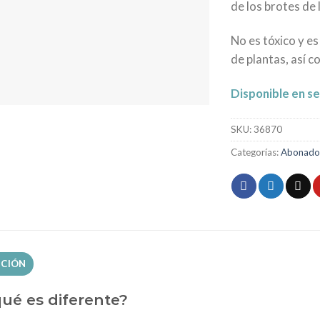
de los brotes de 
No es tóxico y e
de plantas, así 
Disponible en sei
SKU:
36870
Categorías:
Abonado
PCIÓN
ué es diferente?