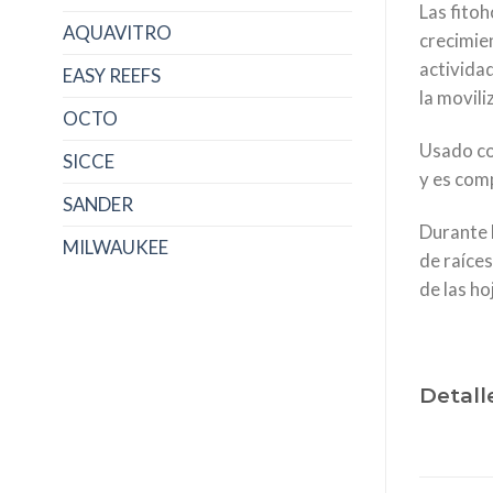
Las fito
AQUAVITRO
crecimien
actividad
EASY REEFS
la movili
OCTO
Usado co
SICCE
y es com
SANDER
Durante l
MILWAUKEE
de raíces
de las ho
Detall