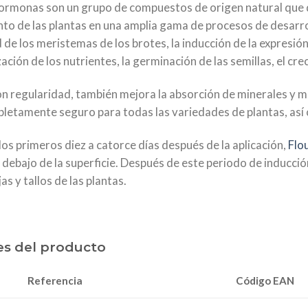
hormonas son un grupo de compuestos de origen natural que d
to de las plantas en una amplia gama de procesos de desarrollo
 de los meristemas de los brotes, la inducción de la expresión 
zación de los nutrientes, la germinación de las semillas, el cre
n regularidad, también mejora la absorción de minerales y me
pletamente seguro para todas las variedades de plantas, así
os primeros diez a catorce días después de la aplicación,
Flo
 debajo de la superficie. Después de este periodo de inducción
jas y tallos de las plantas.
es del producto
Código EAN
Referencia