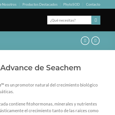
e Nosotros
Productos Destacados
PhytoSOD
Contacto
Buscar
por:
h Advance de Seachem
e™
es un promotor natural del crecimiento biológico
uáticas.
ada contiene fitohormonas, minerales y nutrientes
ásticamente el crecimiento tanto de las raíces como