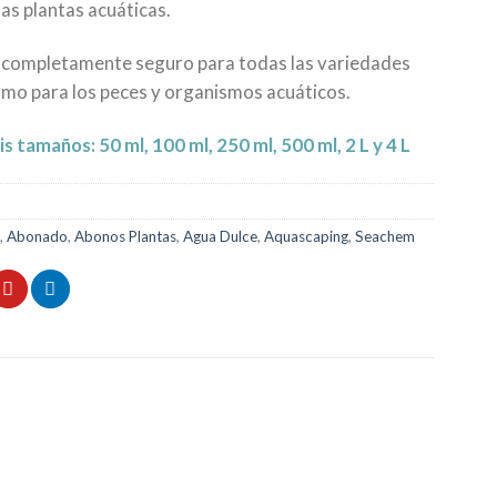
las plantas acuáticas.
s completamente seguro para todas las variedades
como para los peces y organismos acuáticos.
s tamaños: 50 ml, 100 ml, 250 ml, 500 ml, 2 L y 4 L
,
Abonado
,
Abonos Plantas
,
Agua Dulce
,
Aquascaping
,
Seachem