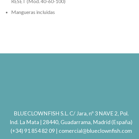
RESET (Mod. 40-60-100)
Mangueras incluidas
BLUECLOWNFISH S.L.
C/ Jara, nº 3 NAVE 2, Pol.
Ind. La Mata
| 28440, Guadarrama, Madrid (España)
(+34) 91 854 82 09
| comercial@blueclownfish.com