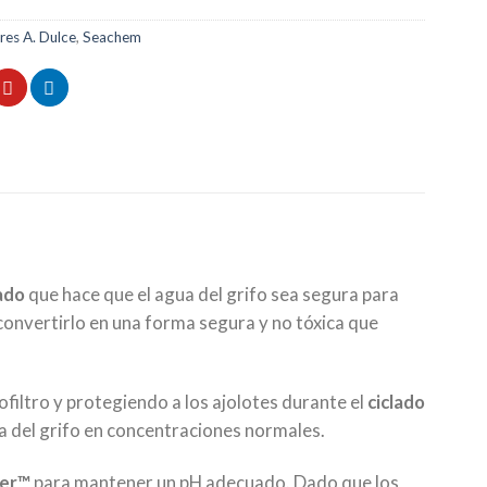
res A. Dulce
,
Seachem
ado
que hace que el agua del grifo sea segura para
convertirlo en una forma segura y no tóxica que
iofiltro y protegiendo a los ajolotes durante el
ciclado
a del grifo en concentraciones normales.
fer™
para mantener un pH adecuado. Dado que los