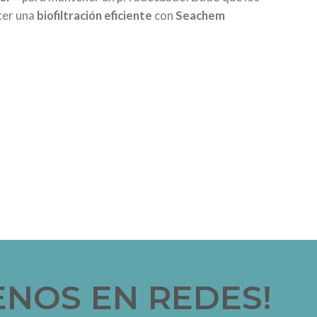
cer una
biofiltración eficiente
con
Seachem
ENOS EN REDES!