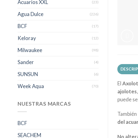
Acuarios XXL
(23)
Agua Dulce
(226)
BCF
(17)
Keloray
(12)
Milwaukee
(98)
Sander
(4)
DESCRI
SUNSUN
(6)
El
Axolot
Week Aqua
(70)
ajolotes
puede ser
NUESTRAS MARCAS
También
del acua
BCF
SEACHEM
No alter