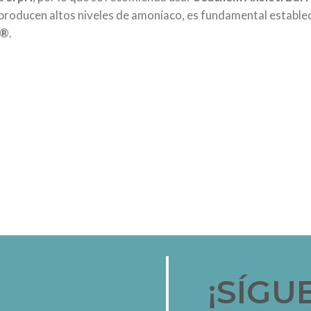
 producen altos niveles de amoníaco, es fundamental estable
y®
.
¡SÍGU