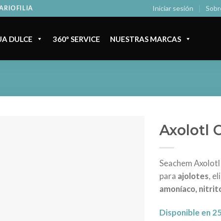
Iniciar sesión
Sobr
ARIOFILIA
A DULCE
360º SERVICE
NUESTRAS MARCAS
Axolotl 
Seachem Axolotl 
para
ajolotes
, e
amoníaco, nitrit
Disponible en 2