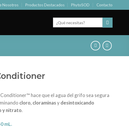
e Nosotros
Productos Destacados
PhytoSOD
Contacto
Buscar
por:
Conditioner
Conditioner™ hace que el agua del grifo sea segura
liminando
cloro, cloraminas
y
desintoxicando
o y nitrato
.
50 mL.