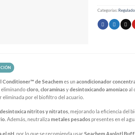
Categorías:
Regulado
PCIÓN
l Conditioner™ de Seachem
es un
acondicionador concentr
, eliminando
cloro, cloraminas
y
desintoxicando amoníaco
al 
 eliminada por el biofiltro del acuario.
desintoxica nitritos y nitratos
, mejorando la eficiencia del b
rio
. Además, neutraliza
metales pesados
presentes en el agu
a el pH
, por lo que se recomienda usar
Seachem Axolotl Buf