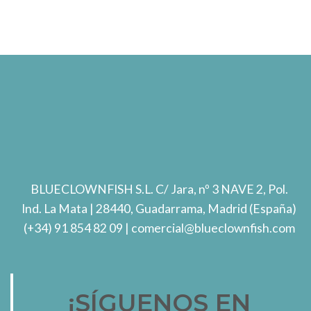
BLUECLOWNFISH S.L.
C/ Jara, nº 3 NAVE 2, Pol.
Ind. La Mata
| 28440, Guadarrama, Madrid (España)
(+34) 91 854 82 09
| comercial@blueclownfish.com
¡SÍGUENOS EN