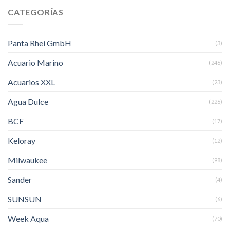
CATEGORÍAS
Panta Rhei GmbH
(3)
Acuario Marino
(246)
Acuarios XXL
(23)
Agua Dulce
(226)
BCF
(17)
Keloray
(12)
Milwaukee
(98)
Sander
(4)
SUNSUN
(6)
Week Aqua
(70)