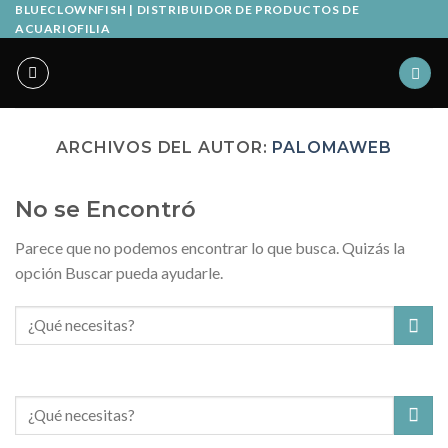
Skip
BLUECLOWNFISH | DISTRIBUIDOR DE PRODUCTOS DE
ACUARIOFILIA
to
content
ARCHIVOS DEL AUTOR:
PALOMAWEB
No se Encontró
Parece que no podemos encontrar lo que busca. Quizás la
opción Buscar pueda ayudarle.
Buscar
por: