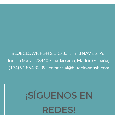
BLUECLOWNFISH S.L.
C/ Jara, nº 3 NAVE 2, Pol.
Ind. La Mata
| 28440, Guadarrama, Madrid (España)
(+34) 91 854 82 09
| comercial@blueclownfish.com
¡SÍGUENOS EN
REDES!