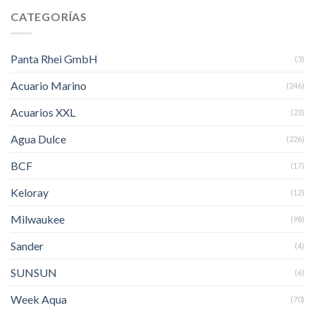
CATEGORÍAS
Panta Rhei GmbH
(3)
Acuario Marino
(246)
Acuarios XXL
(23)
Agua Dulce
(226)
BCF
(17)
Keloray
(12)
Milwaukee
(98)
Sander
(4)
SUNSUN
(6)
Week Aqua
(70)