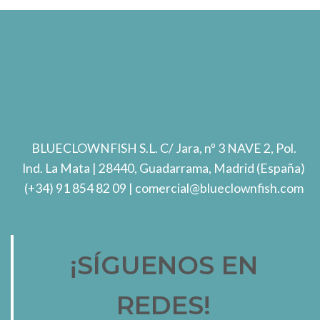
BLUECLOWNFISH S.L.
C/ Jara, nº 3 NAVE 2, Pol.
Ind. La Mata
| 28440, Guadarrama, Madrid (España)
(+34) 91 854 82 09
| comercial@blueclownfish.com
¡SÍGUENOS EN
REDES!