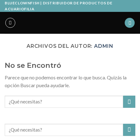
Skip
BLUECLOWNFISH | DISTRIBUIDOR DE PRODUCTOS DE
ACUARIOFILIA
to
content
ARCHIVOS DEL AUTOR:
ADMIN
No se Encontró
Parece que no podemos encontrar lo que busca. Quizás la
opción Buscar pueda ayudarle.
Buscar
por: