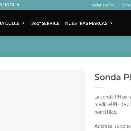
Iniciar sesión
Sobr
ARIOFILIA
A DULCE
360º SERVICE
NUESTRAS MARCAS
Sonda P
La sonda PH para
medir el PH de a
portátiles.
Además, su conec