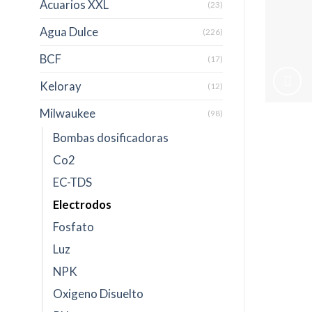
Acuarios XXL
(23)
Agua Dulce
(226)
BCF
(17)
Keloray
(12)
Milwaukee
(98)
Bombas dosificadoras
Co2
EC-TDS
Electrodos
Fosfato
Luz
NPK
Oxigeno Disuelto