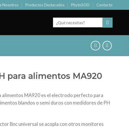
e Nosotros
Productos Destacados
PhytoSOD
Contacto
Buscar
por:
H para alimentos MA920
 alimentos MA920 es el electrodo perfecto para
limentos blandos o semi duros con medidores de PH
tor Bnc universal se acopla con otros monitores