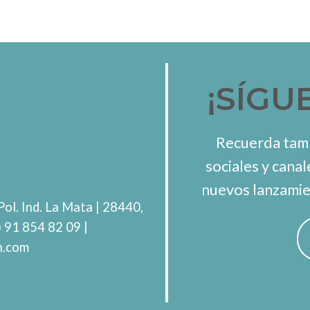
¡SÍGU
Recuerda tamb
sociales y canal
nuevos lanzamie
Pol. Ind. La Mata
| 28440,
) 91 854 82 09
|
h.com