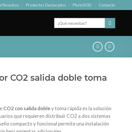
e Nosotros
Productos Destacados
PhytoSOD
Contacto
Buscar
por:
or CO2 salida doble toma
e
CO2 con salida doble
y toma rápida es la solución
uarios que requieren distribuir CO2 a dos sistemas
iseño compacto y funcional permite una instalación
sin herramientas adicionales.