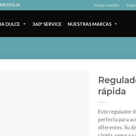
Iniciar sesión
Sobr
ARIOFILIA
A DULCE
360º SERVICE
NUESTRAS MARCAS
Regulad
rápida
Este regulador d
perfecta para ac
diferentes. Su d
rápida, segura y 