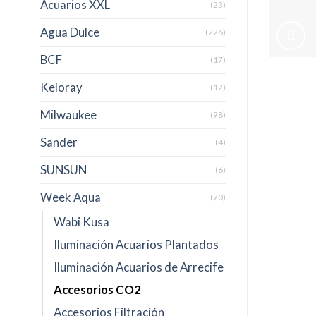
Acuarios XXL
(23)
Agua Dulce
(226)
BCF
(17)
Keloray
(12)
Milwaukee
(98)
Sander
(4)
SUNSUN
(6)
Week Aqua
(70)
Wabi Kusa
Iluminación Acuarios Plantados
Iluminación Acuarios de Arrecife
Accesorios CO2
Accesorios Filtración