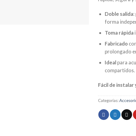
Doble salida
:
forma indepe
Toma rápida
i
Fabricado
con
prolongado en
Ideal
para acu
compartidos.
Fácil de instalar
Categorías:
Accesor