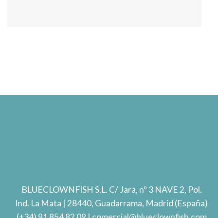
BLUECLOWNFISH S.L.
C/ Jara, nº 3 NAVE 2, Pol.
Ind. La Mata
| 28440, Guadarrama, Madrid (España)
(+34) 91 854 82 09
| comercial@blueclownfish.com