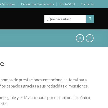
e Nosotros
Productos Destacados
PhytoSOD
Contacto
Buscar
por:
e
 bomba de prestaciones excepcionales, ideal para
eños espacios gracias a sus reducidas dimensiones.
mergible y está accionada por un motor sincrónico
nte.