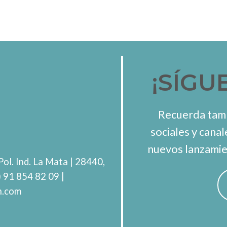
¡SÍGU
Recuerda tamb
sociales y canal
nuevos lanzamie
Pol. Ind. La Mata
| 28440,
) 91 854 82 09
|
h.com