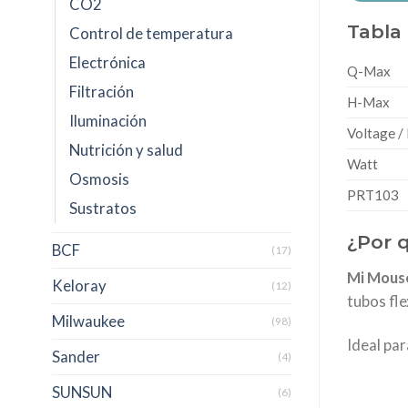
CO2
Tabla
Control de temperatura
Electrónica
Q-Max
Filtración
H-Max
Iluminación
Voltage /
Nutrición y salud
Watt
Osmosis
PRT103
Sustratos
¿Por q
BCF
(17)
Mi Mous
Keloray
(12)
tubos fl
Milwaukee
(98)
Ideal par
Sander
(4)
SUNSUN
(6)