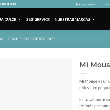
Iniciar sesión
Sobr
ARIOFILIA
A DULCE
360º SERVICE
NUESTRAS MARCAS
ÓN
/
BOMBAS SIN CONTROLADOR
Mi Mous
Mi Mouse
es una
utilizar en pequ
Es totalmente su
de imán permane