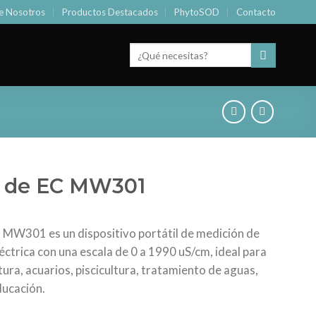
e Nosotros
Productos Destacados
PhytoSOD
Contacto
Buscar
por:
 de EC MW301
 MW301 es un dispositivo portátil de medición de
éctrica con una escala de 0 a 1990 uS/cm, ideal para
tura, acuarios, piscicultura, tratamiento de aguas,
ducación.