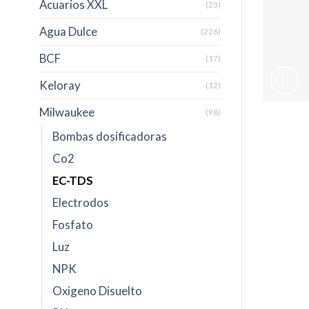
Acuarios XXL
(23)
Agua Dulce
(226)
BCF
(17)
Keloray
(12)
Milwaukee
(98)
Bombas dosificadoras
Co2
EC-TDS
Electrodos
Fosfato
Luz
NPK
Oxigeno Disuelto