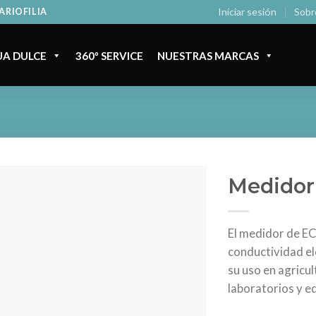
Iniciar sesión
Sobr
ARIOFILIA
A DULCE
360º SERVICE
NUESTRAS MARCAS
Medidor
El medidor de EC
conductividad el
su uso en agricul
laboratorios y e