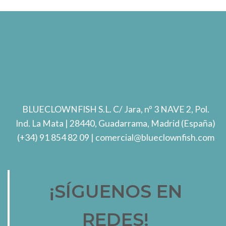
BLUECLOWNFISH S.L.
C/ Jara, nº 3 NAVE 2, Pol.
Ind. La Mata
| 28440, Guadarrama, Madrid (España)
(+34) 91 854 82 09
| comercial@blueclownfish.com
¡SÍGUENOS EN
REDES!