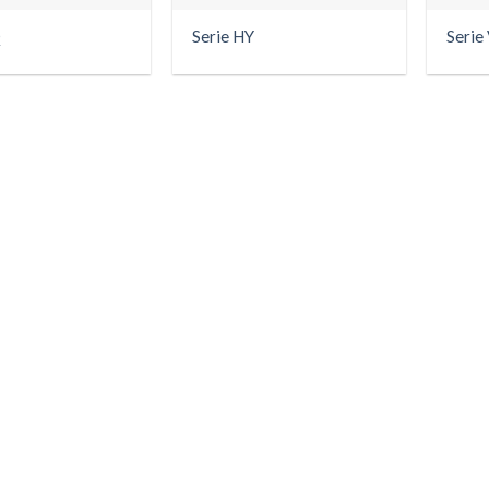
Q
Serie HY
Serie