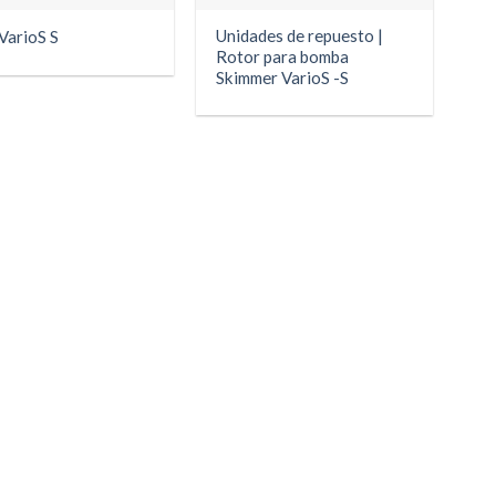
Unidades de repuesto |
 VarioS S
Rotor para bomba
Skimmer VarioS -S