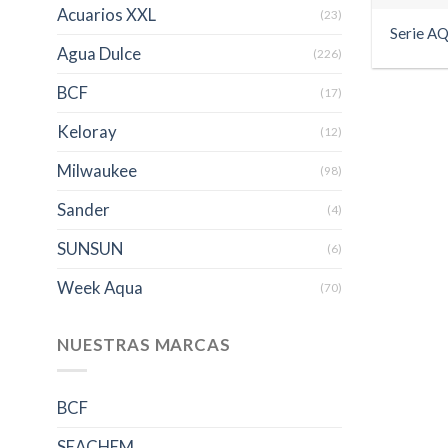
Acuarios XXL
(23)
Serie A
Agua Dulce
(226)
BCF
(17)
Keloray
(12)
Milwaukee
(98)
Sander
(4)
SUNSUN
(6)
Week Aqua
(70)
NUESTRAS MARCAS
BCF
SEACHEM