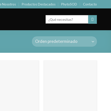
e Nosotros
Productos Destacados
PhytoSOD
Contacto
Buscar
por: