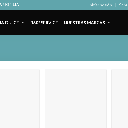
Iniciar sesión
Sobr
ARIOFILIA
A DULCE
360º SERVICE
NUESTRAS MARCAS