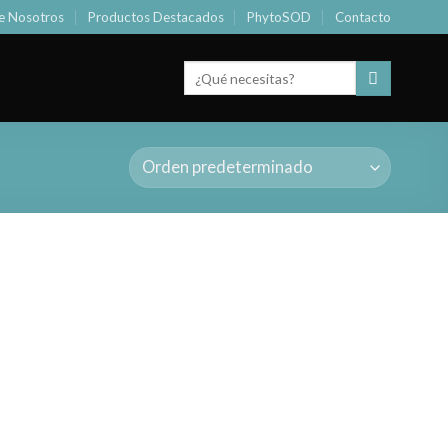
e Nosotros
Productos Destacados
PhytoSOD
Contacto
Buscar
por: