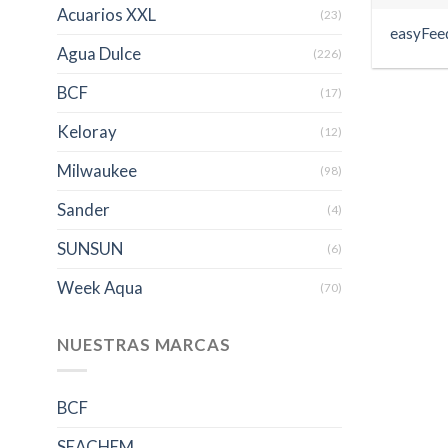
Acuarios XXL
(23)
easyFee
Agua Dulce
(226)
BCF
(17)
Keloray
(12)
Milwaukee
(98)
Sander
(4)
SUNSUN
(6)
Week Aqua
(70)
NUESTRAS MARCAS
BCF
SEACHEM