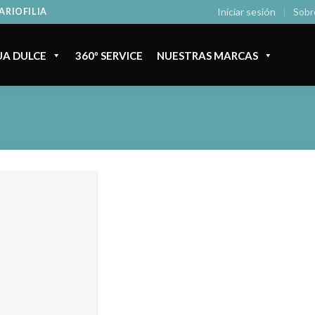
Iniciar sesión
Sobr
ARIOFILIA
A DULCE
360º SERVICE
NUESTRAS MARCAS