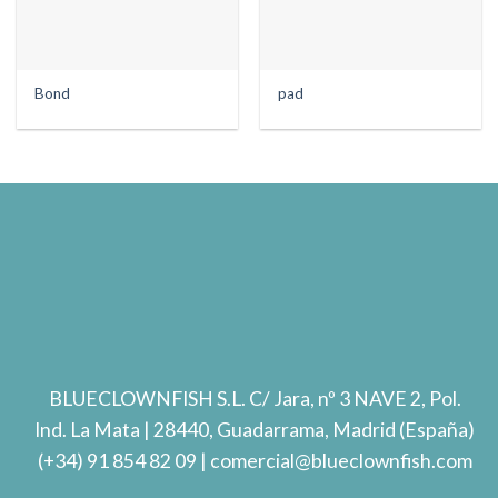
Bond
pad
BLUECLOWNFISH S.L.
C/ Jara, nº 3 NAVE 2, Pol.
Ind. La Mata
| 28440, Guadarrama, Madrid (España)
(+34) 91 854 82 09
| comercial@blueclownfish.com